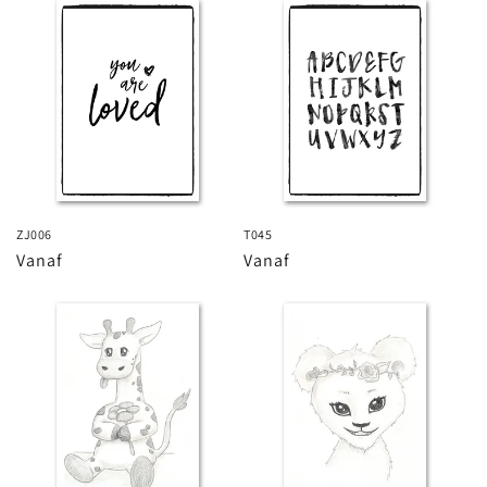
ZJ006
T045
Normale
Vanaf
Normale
Vanaf
prijs
prijs