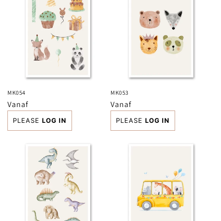
MK054
MK053
Normale
Vanaf
Normale
Vanaf
prijs
prijs
PLEASE
LOG IN
PLEASE
LOG IN