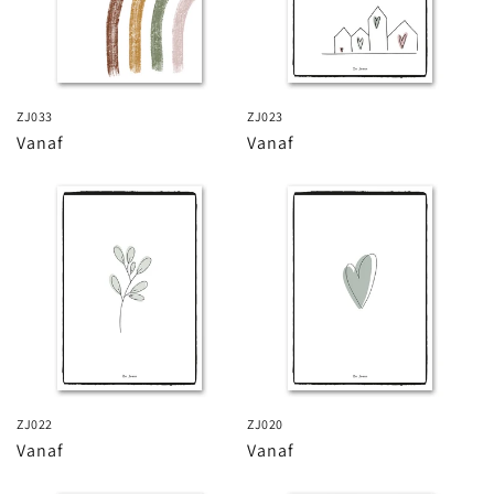
ZJ033
ZJ023
Normale
Vanaf
Normale
Vanaf
prijs
prijs
ZJ022
ZJ020
Normale
Vanaf
Normale
Vanaf
prijs
prijs