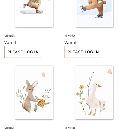
t
i
e
:
MK063
MK062
Normale
Vanaf
Normale
Vanaf
prijs
prijs
PLEASE
LOG IN
PLEASE
LOG IN
MK061
MK060