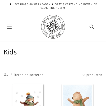
Meteen
★ LEVERING 5-10 WERKDAGEN ★ GRATIS VERZENDING BOVEN DE
naar de
€300,- (NL / DE) ★
content
C
Kids
o
l
Filteren en sorteren
38 producten
l
e
c