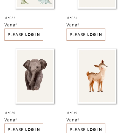
MK052
MK051
Normale
Vanaf
Normale
Vanaf
prijs
prijs
PLEASE
LOG IN
PLEASE
LOG IN
MK050
MK049
Normale
Vanaf
Normale
Vanaf
prijs
prijs
PLEASE
LOG IN
PLEASE
LOG IN