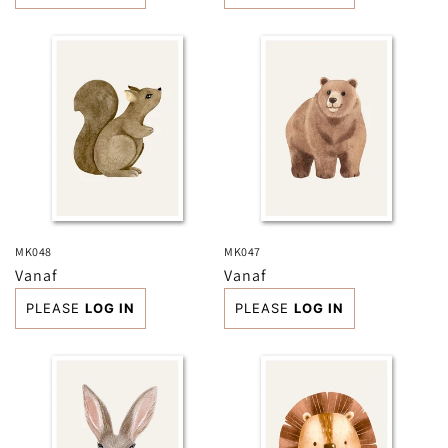
MK048
MK047
Normale
Vanaf
Normale
Vanaf
prijs
prijs
PLEASE
LOG IN
PLEASE
LOG IN