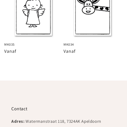
MK035
MK034
Normale
Vanaf
Normale
Vanaf
prijs
prijs
Contact
Adres:
Watermanstraat 118, 7324AK Apeldoorn