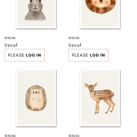
MK046
MK045
Normale
Vanaf
Normale
Vanaf
prijs
prijs
PLEASE
LOG IN
PLEASE
LOG IN
MK044
MK043