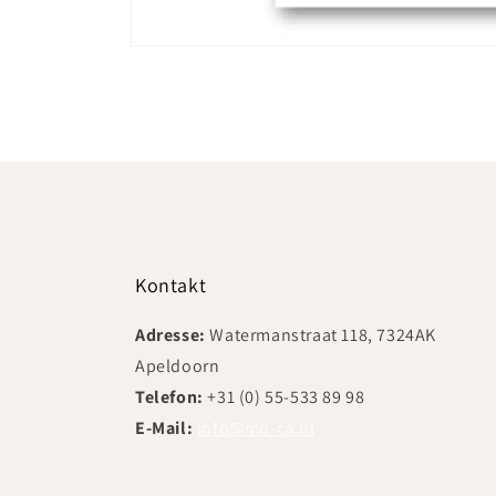
Medien
1
in
Modal
öffnen
Kontakt
Adresse:
Watermanstraat 118, 7324AK
Apeldoorn
Telefon:
+31 (0) 55-533 89 98
E-Mail:
info@mo-ca.nl