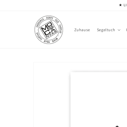
Direkt
★ LI
zum
Inhalt
Zuhause
Segeltuch
Zu
Produktinformationen
springen