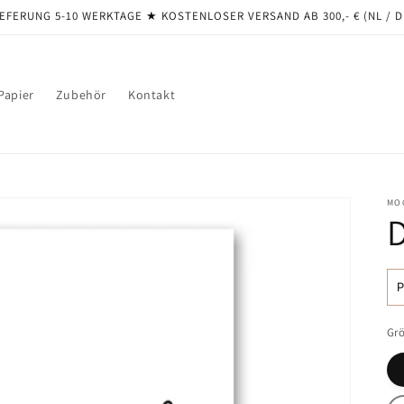
EFERUNG 5-10 WERKTAGE ★ ​​KOSTENLOSER VERSAND AB 300,- € (NL / 
Papier
Zubehör
Kontakt
MO
N
Pr
Gr