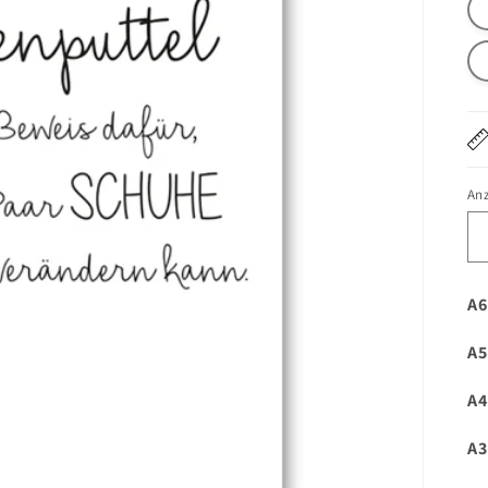
An
A6
A5
A4
A3