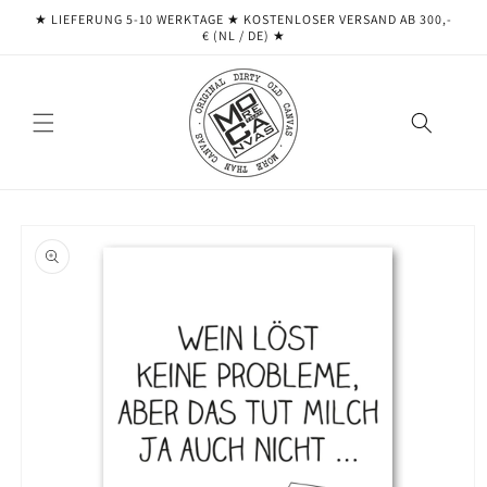
Direkt
★ LIEFERUNG 5-10 WERKTAGE ★ ​​KOSTENLOSER VERSAND AB 300,-
zum
€ (NL / DE) ★
Inhalt
oduktinformationen
ringen