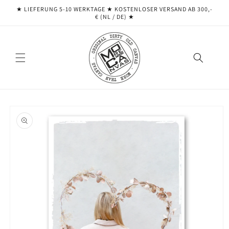
Direkt
★ LIEFERUNG 5-10 WERKTAGE ★ ​​KOSTENLOSER VERSAND AB 300,-
zum
€ (NL / DE) ★
Inhalt
oduktinformationen
ringen