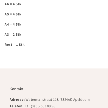
Menge
Menge
A6 = 4 Stk
für
für
IAM016
IAM016
A5 = 4 Stk
A4 = 4 Stk
A3 = 2 Stk
Rest = 1 Stk
Kontakt
Adresse:
Watermanstraat 118, 7324AK Apeldoorn
Telefon:
+31 (0) 55-533 89 98