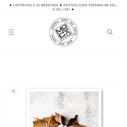
Direkt
★ LIEFERUNG 5-10 WERKTAGE ★ ​​KOSTENLOSER VERSAND AB 300,-
zum
€ (NL / DE) ★
Inhalt
oduktinformationen
ringen