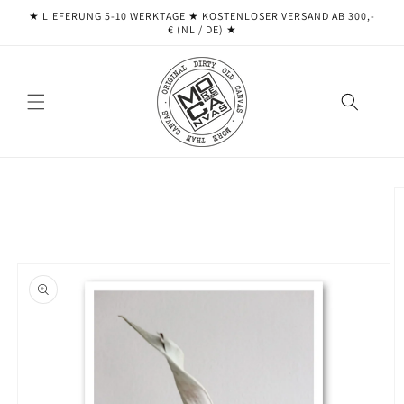
Direkt
★ LIEFERUNG 5-10 WERKTAGE ★ ​​KOSTENLOSER VERSAND AB 300,-
zum
€ (NL / DE) ★
Inhalt
oduktinformationen
ringen