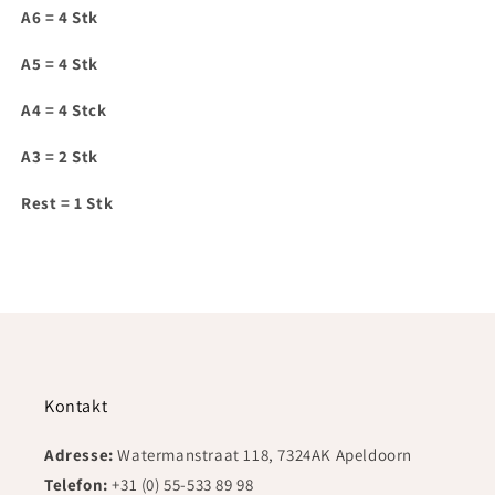
Menge
Menge
A6 = 4 Stk
für
für
IAM039
IAM039
A5 = 4 Stk
A4 = 4 Stck
A3 = 2 Stk
Rest = 1 Stk
Kontakt
Adresse:
Watermanstraat 118, 7324AK Apeldoorn
Telefon:
+31 (0) 55-533 89 98