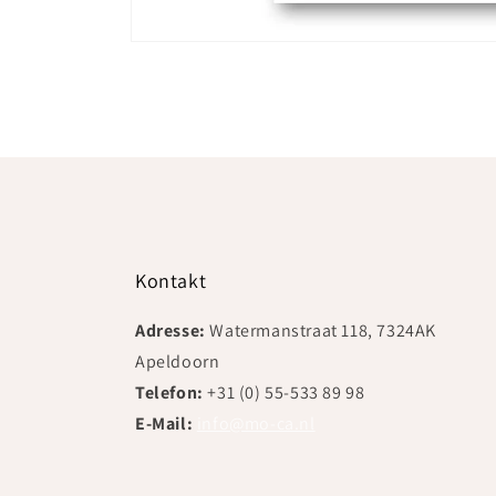
Medien
1
in
Modal
öffnen
Kontakt
Adresse:
Watermanstraat 118, 7324AK
Apeldoorn
Telefon:
+31 (0) 55-533 89 98
E-Mail:
info@mo-ca.nl