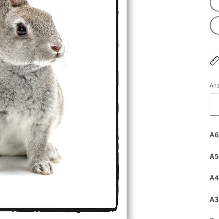
An
A6
A5
A4
A3