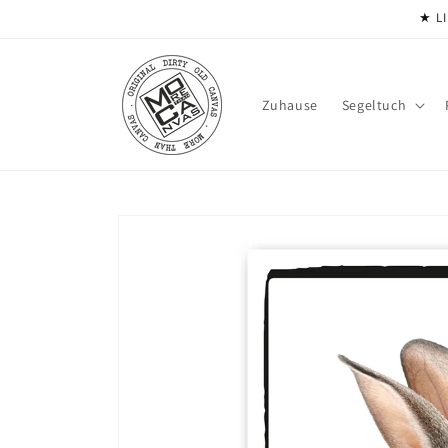
Direkt
★ LI
zum
Inhalt
Zuhause
Segeltuch
Zu
Produktinformationen
springen