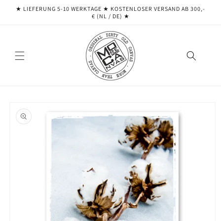
Direkt
★ LIEFERUNG 5-10 WERKTAGE ★ ​​KOSTENLOSER VERSAND AB 300,-
zum
€ (NL / DE) ★
Inhalt
oduktinformationen
ringen