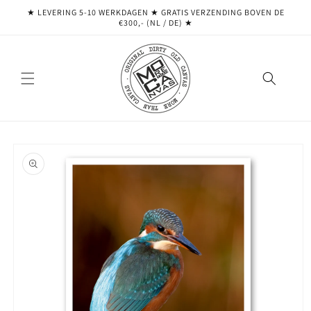
Meteen
★ LEVERING 5-10 WERKDAGEN ★ GRATIS VERZENDING BOVEN DE
naar de
€300,- (NL / DE) ★
content
Ga direct naar
productinformatie