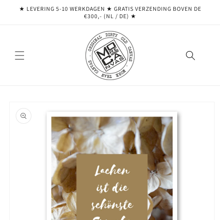
Meteen
★ LEVERING 5-10 WERKDAGEN ★ GRATIS VERZENDING BOVEN DE
naar de
€300,- (NL / DE) ★
content
Ga direct naar
productinformatie