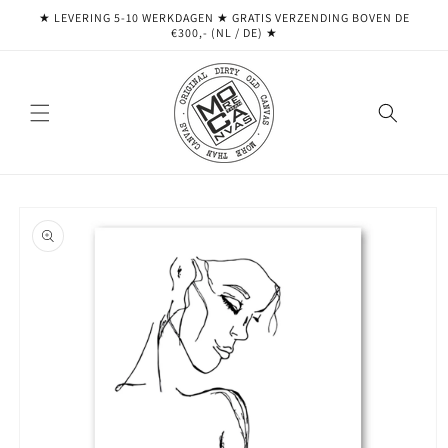
Meteen
★ LEVERING 5-10 WERKDAGEN ★ GRATIS VERZENDING BOVEN DE
naar de
€300,- (NL / DE) ★
content
Ga direct naar
productinformatie