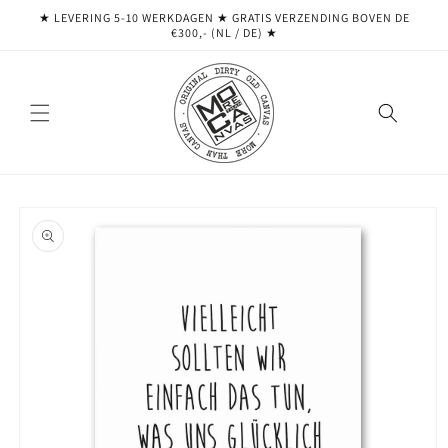
Meteen
★ LEVERING 5-10 WERKDAGEN ★ GRATIS VERZENDING BOVEN DE
naar de
€300,- (NL / DE) ★
content
Ga direct naar
productinformatie