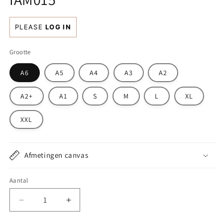
Normale
PLEASE
LOG IN
prijs
Grootte
A6
A5
A4
A3
A2
A2+
A1
S
M
L
XL
XXL
Afmetingen canvas
Aantal
Aantal
Aantal
verlagen
verhogen