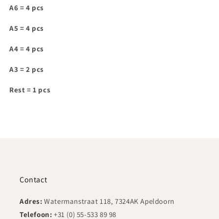
voor
voor
A6 = 4 pcs
IAM015
IAM015
A5 = 4 pcs
A4 = 4 pcs
A3 = 2 pcs
Rest = 1 pcs
Contact
Adres:
Watermanstraat 118, 7324AK Apeldoorn
Telefoon:
+31 (0) 55-533 89 98