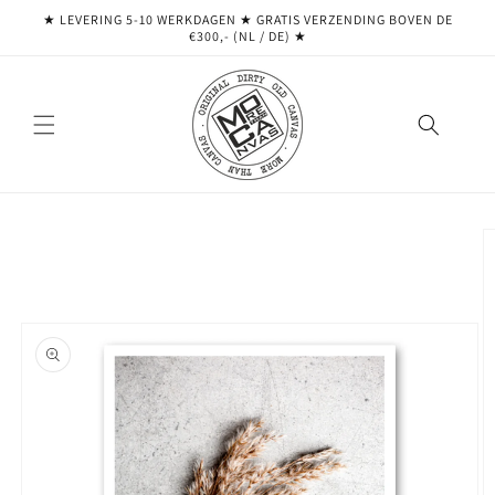
Meteen
★ LEVERING 5-10 WERKDAGEN ★ GRATIS VERZENDING BOVEN DE
naar de
€300,- (NL / DE) ★
content
Ga direct naar
productinformatie