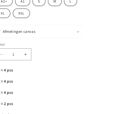
A2+
A1
S
M
L
XL
XXL
Afmetingen canvas
tal
Aantal
Aantal
verlagen
verhogen
voor
voor
 = 4 pcs
D110
D110
 = 4 pcs
 = 4 pcs
 = 2 pcs