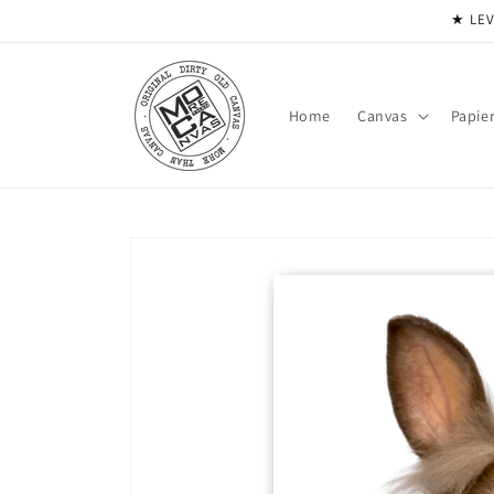
Meteen
★ LEV
naar de
content
Home
Canvas
Papie
Ga direct naar
productinformatie