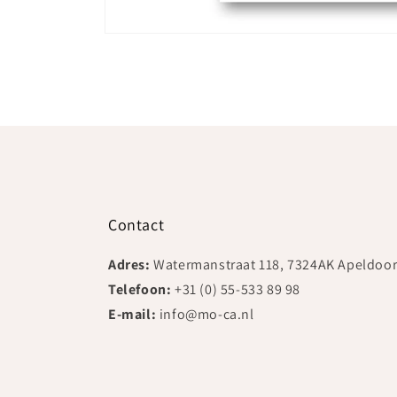
Media
1
openen
in
modaal
Contact
Adres:
Watermanstraat 118, 7324AK Apeldoo
Telefoon:
+31 (0) 55-533 89 98
E-mail:
info@mo-ca.nl