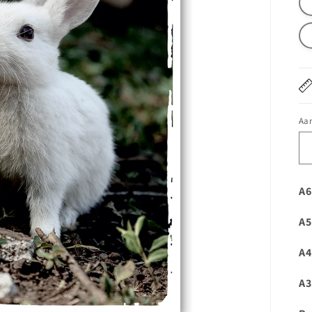
Aan
A6
A5
A4
A3