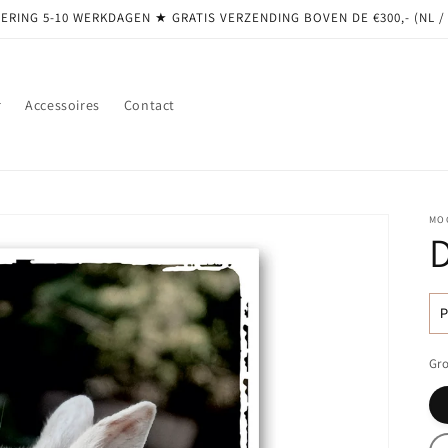
ERING 5-10 WERKDAGEN ★ GRATIS VERZENDING BOVEN DE €300,- (NL /
r
Accessoires
Contact
MO
N
pr
Gro