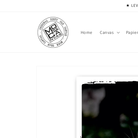
Meteen
★ LEV
naar de
content
Home
Canvas
Papie
Ga direct naar
productinformatie