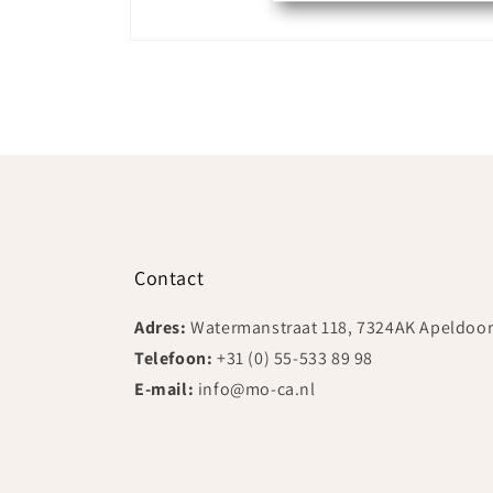
Media
1
openen
in
modaal
Contact
Adres:
Watermanstraat 118, 7324AK Apeldoo
Telefoon:
+31 (0) 55-533 89 98
E-mail:
info@mo-ca.nl