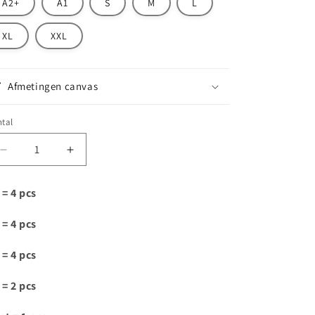
A2+
A1
S
M
L
XL
XXL
Afmetingen canvas
tal
Aantal
Aantal
verlagen
verhogen
voor
voor
 = 4 pcs
D141
D141
 = 4 pcs
 = 4 pcs
 = 2 pcs