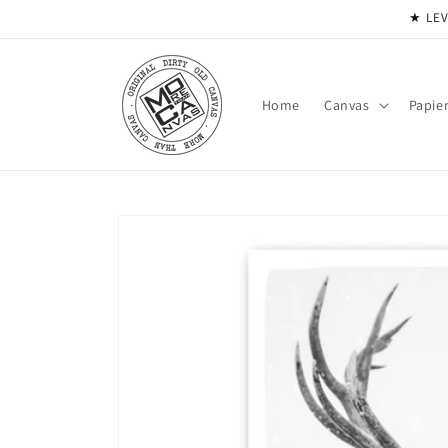
Meteen
★ LEV
naar de
content
Home
Canvas
Papie
Ga direct naar
productinformatie