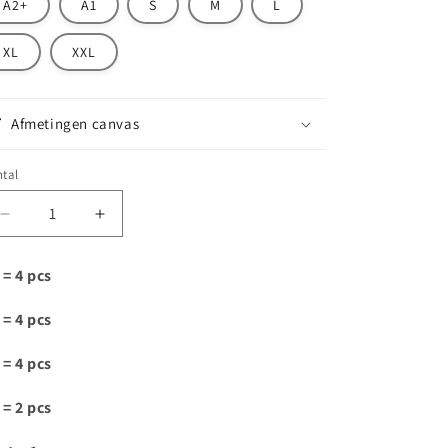
A2+
A1
S
M
L
XL
XXL
Afmetingen canvas
tal
Aantal
Aantal
verlagen
verhogen
voor
voor
 = 4 pcs
D151
D151
 = 4 pcs
 = 4 pcs
 = 2 pcs