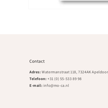
Media
1
openen
in
modaal
Contact
Adres:
Watermanstraat 118, 7324AK Apeldoo
Telefoon:
+31 (0) 55-533 89 98
E-mail:
info@mo-ca.nl