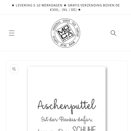
Meteen
★ LEVERING 5-10 WERKDAGEN ★ GRATIS VERZENDING BOVEN DE
naar de
€300,- (NL / DE) ★
content
Ga direct naar
productinformatie