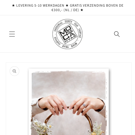
Meteen
★ LEVERING 5-10 WERKDAGEN ★ GRATIS VERZENDING BOVEN DE
naar de
€300,- (NL / DE) ★
content
Ga direct naar
productinformatie