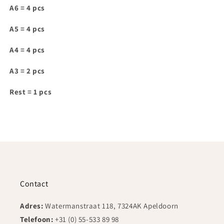
voor
voor
A6 = 4 pcs
IAM033
IAM033
A5 = 4 pcs
A4 = 4 pcs
A3 = 2 pcs
Rest = 1 pcs
Contact
Adres:
Watermanstraat 118, 7324AK Apeldoorn
Telefoon:
+31 (0) 55-533 89 98