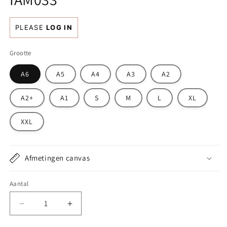
Normale
PLEASE
LOG IN
prijs
Grootte
A6
A5
A4
A3
A2
A2+
A1
S
M
L
XL
XXL
Afmetingen canvas
Aantal
Aantal
Aantal
verlagen
verhogen