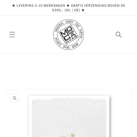
Meteen
★ LEVERING 5-10 WERKDAGEN ★ GRATIS VERZENDING BOVEN DE
naar de
€300,- (NL / DE) ★
content
Ga direct naar
productinformatie