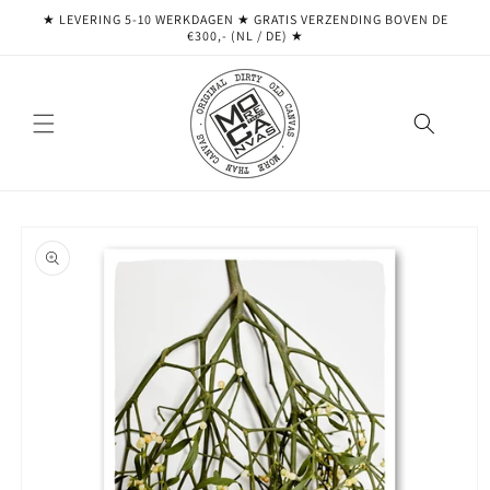
Meteen
★ LEVERING 5-10 WERKDAGEN ★ GRATIS VERZENDING BOVEN DE
naar de
€300,- (NL / DE) ★
content
Ga direct naar
productinformatie