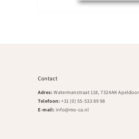
Media
1
openen
in
modaal
Contact
Adres:
Watermanstraat 118, 7324AK Apeldoo
Telefoon:
+31 (0) 55-533 89 98
E-mail:
info@mo-ca.nl