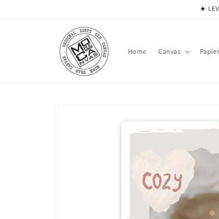
Meteen
★ LEV
naar de
content
Home
Canvas
Papie
Ga direct naar
productinformatie