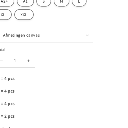
A2+
A1
S
M
L
XL
XXL
Afmetingen canvas
tal
Aantal
Aantal
verlagen
verhogen
voor
voor
 = 4 pcs
K100
K100
 = 4 pcs
 = 4 pcs
 = 2 pcs