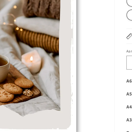
Aan
A6
A5
A4
A3