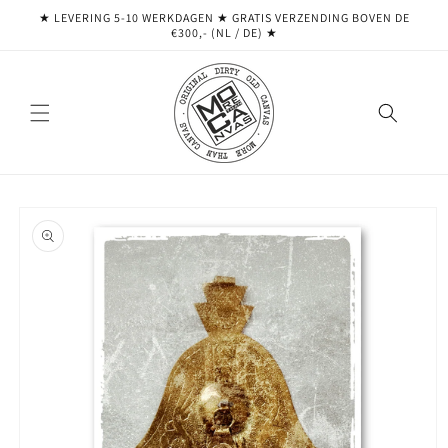
Meteen
★ LEVERING 5-10 WERKDAGEN ★ GRATIS VERZENDING BOVEN DE
naar de
€300,- (NL / DE) ★
content
Ga direct naar
productinformatie