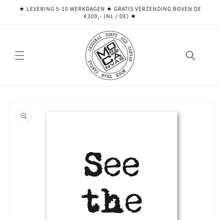
Meteen
★ LEVERING 5-10 WERKDAGEN ★ GRATIS VERZENDING BOVEN DE
naar de
€300,- (NL / DE) ★
content
Ga direct naar
productinformatie