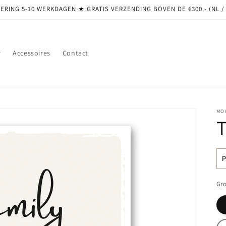
ERING 5-10 WERKDAGEN ★ GRATIS VERZENDING BOVEN DE €300,- (NL /
r
Accessoires
Contact
MO
N
pr
Gro