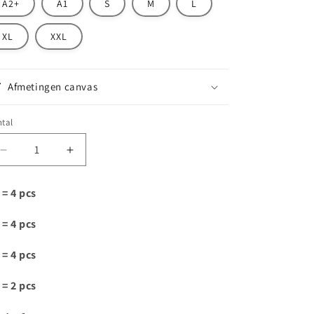
A2+
A1
S
M
L
XL
XXL
Afmetingen canvas
tal
Aantal
Aantal
verlagen
verhogen
voor
voor
 = 4 pcs
T151
T151
 = 4 pcs
 = 4 pcs
 = 2 pcs