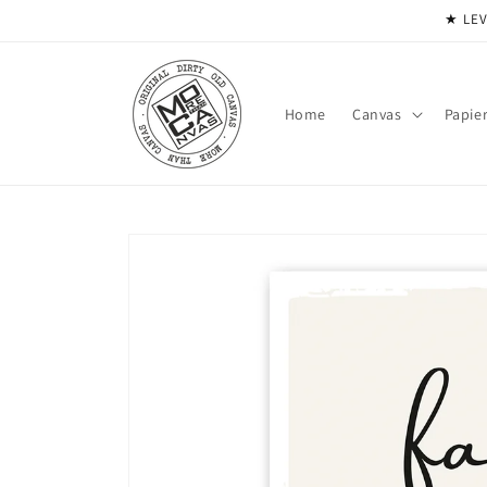
Meteen
★ LEV
naar de
content
Home
Canvas
Papie
Ga direct naar
productinformatie