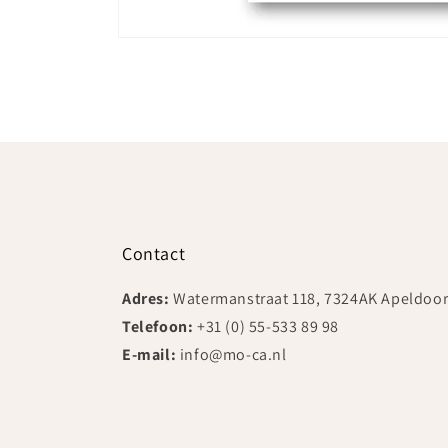
Media
1
openen
in
modaal
Contact
Adres:
Watermanstraat 118, 7324AK Apeldoo
Telefoon:
+31 (0) 55-533 89 98
E-mail:
info@mo-ca.nl