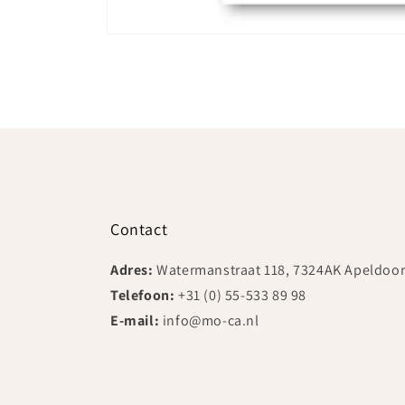
Media
1
openen
in
modaal
Contact
Adres:
Watermanstraat 118, 7324AK Apeldoo
Telefoon:
+31 (0) 55-533 89 98
E-mail:
info@mo-ca.nl