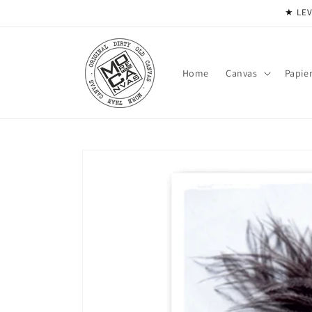
Meteen
★ LEV
naar de
content
Home
Canvas
Papie
Ga direct naar
productinformatie