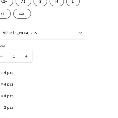
A2+
A1
S
M
L
XL
XXL
Afmetingen canvas
tal
Aantal
Aantal
verlagen
verhogen
voor
voor
 = 4 pcs
VJ027
VJ027
 = 4 pcs
 = 4 pcs
 = 2 pcs